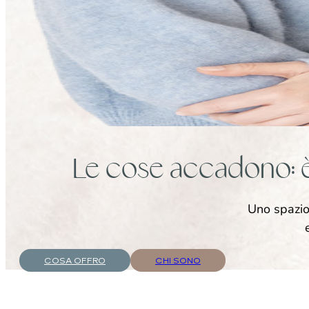
Le cose accadono: è 
Uno spazio
COSA OFFRO
CHI SONO