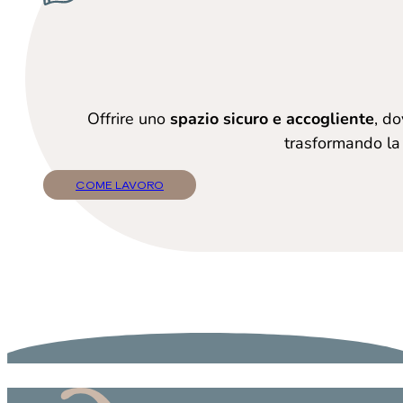
Offrire uno
spazio sicuro e accogliente
, do
trasformando la 
COME LAVORO